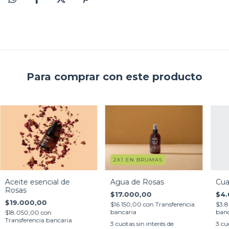
Para comprar con este producto
2X1 EN BRUMAS
Aceite esencial de
Agua de Rosas
Cua
Rosas
$17.000,00
$4.
$19.000,00
$16.150,00
con
Transferencia
$3.
bancaria
banc
$18.050,00
con
Transferencia bancaria
3
cuotas sin interés de
3
cuo