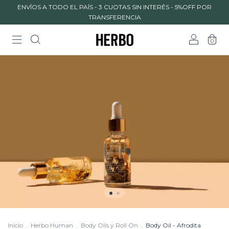
ENVÍOS A TODO EL PAÍS - 3 CUOTAS SIN INTERÉS - 5%OFF POR
TRANSFERENCIA
0
Inicio
.
Herbo Human
.
Body Oils y Roll On
.
Body Oil - Afrodita