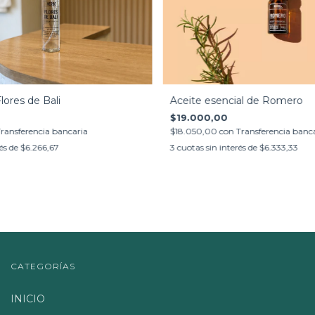
ores de Bali
Aceite esencial de Romero
$19.000,00
ransferencia bancaria
$18.050,00
con
Transferencia banc
rés de
$6.266,67
3
cuotas sin interés de
$6.333,33
CATEGORÍAS
INICIO