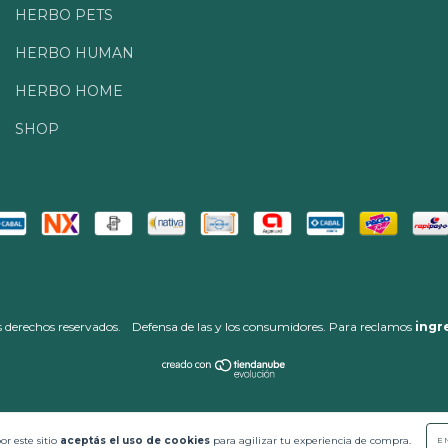
HERBO PETS
HERBO HUMAN
HERBO HOME
SHOP
 derechos reservados.
Defensa de las y los consumidores. Para reclamos
ingr
or este sitio
aceptás el uso de cookies
para agilizar tu experiencia de compra.
E