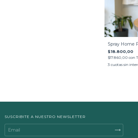
Spray Home Fl
$18.800,00
$17.860,00
con
T
3
cuotas sin inte
SUSCRIBITE A NUESTRO NEWSLETTER