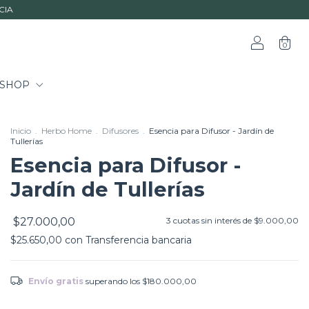
CIA
0
SHOP
Inicio
.
Herbo Home
.
Difusores
.
Esencia para Difusor - Jardín de
Tullerías
Esencia para Difusor -
Jardín de Tullerías
$27.000,00
3
cuotas sin interés de
$9.000,00
$25.650,00
con
Transferencia bancaria
Envío gratis
superando los
$180.000,00