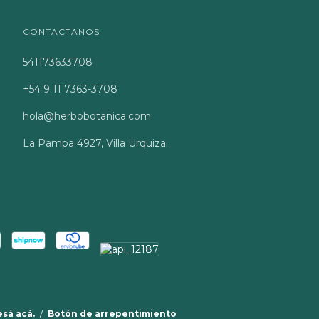
CONTACTANOS
541173633708
+54 9 11 7363-3708
hola@herbobotanica.com
La Pampa 4927, Villa Urquiza.
esá acá.
/
Botón de arrepentimiento