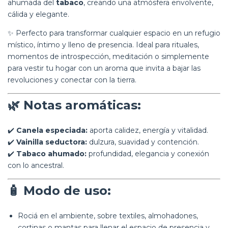
ahumada del
tabaco
, creando una atmósfera envolvente,
cálida y elegante.
✨ Perfecto para transformar cualquier espacio en un refugio
místico, íntimo y lleno de presencia. Ideal para rituales,
momentos de introspección, meditación o simplemente
para vestir tu hogar con un aroma que invita a bajar las
revoluciones y conectar con la tierra.
🌿
Notas aromáticas:
✔️
Canela especiada:
aporta calidez, energía y vitalidad.
✔️
Vainilla seductora:
dulzura, suavidad y contención.
✔️
Tabaco ahumado:
profundidad, elegancia y conexión
con lo ancestral.
🧴
Modo de uso:
Rociá en el ambiente, sobre textiles, almohadones,
cortinas o mantas para llenar el espacio de presencia y