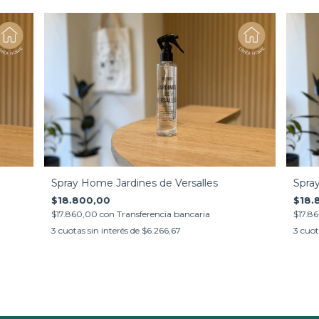
Spray Home Jardines de Versalles
Spra
$18.800,00
$18.
$17.860,00
con
Transferencia bancaria
$17.8
3
cuotas sin interés de
$6.266,67
3
cuot