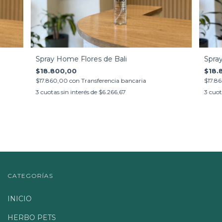
Spray Home Flores de Bali
Spra
$18.800,00
$18.
$17.860,00
con
Transferencia bancaria
$17.8
3
cuotas sin interés de
$6.266,67
3
cuot
CATEGORÍAS
INICIO
HERBO PETS