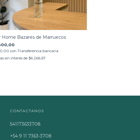
y Home Bazares de Marruecos
800,00
60,00
con
Transferencia bancaria
as sin interés de
$6.266,67
CONTACTANOS
541173633708
+54 9 11 7363-3708